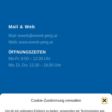
Mail & Web
Mail: ewerk@ewerk-perg.at
Web: www.ewerk-perg.at
ÖFFNUNGSZEITEN
Mo-Fr: 8.00 – 12.00 Uhr
Mo, Di, Do: 13.30 – 16.00 Uhr
Cookie-Zustimmung verwalten
Ein Unternehmen der
Stadtgemeinde Perg
Um dir ein optimales Erlebnis zu bieten, verwenden wir Technologien wie
Häufig gestellte Fragen