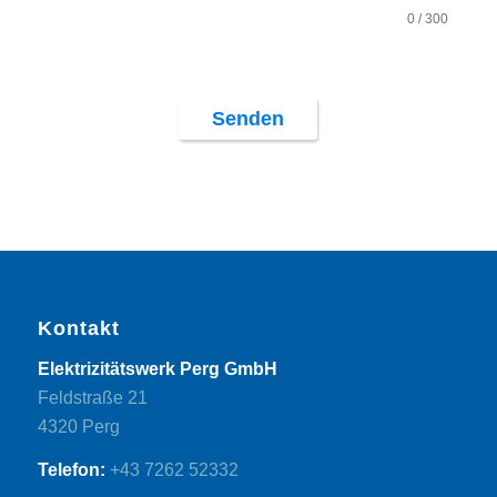
0
/ 300
Senden
Kontakt
Elektrizitätswerk Perg GmbH
Feldstraße 21
4320 Perg
Telefon:
+43 7262 52332