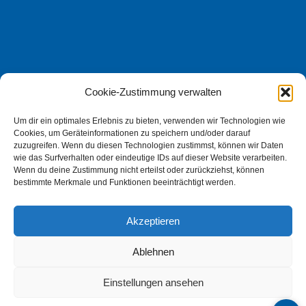
Cookie-Zustimmung verwalten
Ein Unternehmen der
Stadtgemeinde Perg
Um dir ein optimales Erlebnis zu bieten, verwenden wir Technologien wie
Häufig gestellte Fragen
Cookies, um Geräteinformationen zu speichern und/oder darauf
Presse/Sponsoringanfragen
zuzugreifen. Wenn du diesen Technologien zustimmst, können wir Daten
wie das Surfverhalten oder eindeutige IDs auf dieser Website verarbeiten.
Impressum
Wenn du deine Zustimmung nicht erteilst oder zurückziehst, können
bestimmte Merkmale und Funktionen beeinträchtigt werden.
Datenschutzerklärung
Cookie-Richtlinie (EU)
Akzeptieren
Barrierefreiheitserklärung
Ablehnen
Einstellungen ansehen